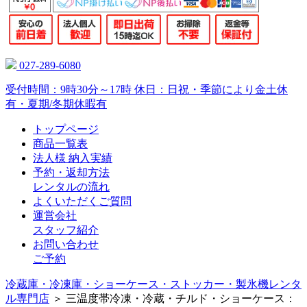
027-289-6080
受付時間：9時30分～17時 休日：日祝・季節により金土休
有・夏期/冬期休暇有
トップページ
商品一覧表
法人様 納入実績
予約・返却方法
レンタルの流れ
よくいただくご質問
運営会社
スタッフ紹介
お問い合わせ
ご予約
冷蔵庫・冷凍庫・ショーケース・ストッカー・製氷機レンタ
ル専門店
＞ 三温度帯冷凍・冷蔵・チルド・ショーケース：