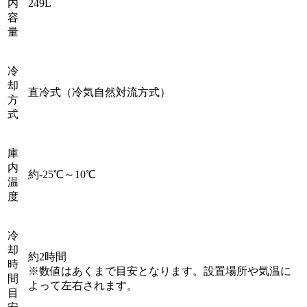
内
249L
容
量
冷
却
直冷式（冷気自然対流方式）
方
式
庫
内
約-25℃～10℃
温
度
冷
却
約2時間
時
※数値はあくまで目安となります。設置場所や気温に
間
よって左右されます。
目