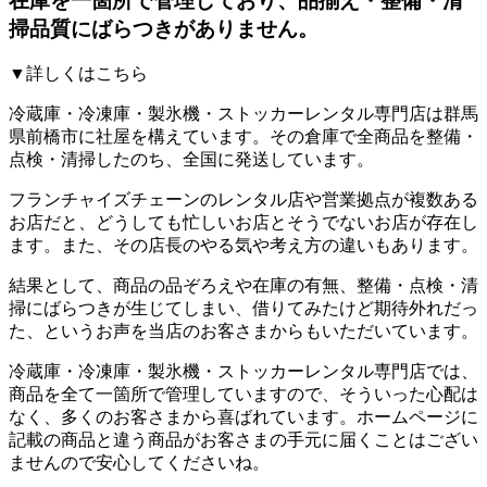
在庫を一箇所で管理しており、品揃え・整備・清
掃品質にばらつきがありません。
▼詳しくはこちら
冷蔵庫・冷凍庫・製氷機・ストッカーレンタル専門店は群馬
県前橋市に社屋を構えています。 その倉庫で全商品を整備・
点検・清掃したのち、全国に発送しています。
フランチャイズチェーンのレンタル店や営業拠点が複数ある
お店だと、どうしても忙しいお店とそうでないお店が存在し
ます。 また、その店長のやる気や考え方の違いもあります。
結果として、商品の品ぞろえや在庫の有無、整備・点検・清
掃にばらつきが生じてしまい、借りてみたけど期待外れだっ
た、というお声を当店のお客さまからもいただいています。
冷蔵庫・冷凍庫・製氷機・ストッカーレンタル専門店では、
商品を全て一箇所で管理しています
ので、そういった心配は
なく、多くのお客さまから喜ばれています。
ホームページに
記載の商品と違う商品がお客さまの手元に届くことはござい
ません
ので安心してくださいね。