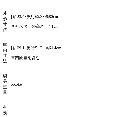
外
幅123.4×奥行65.3×高80cm
形
寸
キャスターの高さ：4.1cm
法
庫
幅109.1×奥行51.3×高64.4cm
内
寸
庫内段差を含む
法
製
品
55.5kg
重
量
有
効