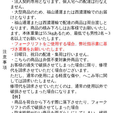
・法人契約専用となります。個人宅への配達は行なえ
ません。
・大型商品のため、福山通運または西濃運輸でのお届
けとなります。
・福山通運または西濃運輸で配達の商品は荷台渡しと
なります。商品の積み下ろしはお客様でお願いいたし
ます。本体重量は55.5kgあるため、最低でも男性2名～3
名以上でお願いいたします。
・フォークリフトをご使用する場合、弊社指示書に基
づき運搬をお願いいたします。
注
・日曜日、祝日の配達・集荷は行いません。
意
・こちらの商品は弁償不要対象外商品です。
事
お客様の過失で破損させてしまった場合に限り、修理
項
代を請求させていただく場合がございます。
ただし、通常の使用による軽度な傷や、へこみ等に関
しては請求いたしません。
修理代を請求させていただくのは、通常の使用以外で
破損させてしまった場合になります。
【例】
・商品を荷台から下ろす際に落下させたり、フォーク
リフトの爪で破損させてしまった場合
・防水性能がない商品を雨ざらしにしてしまい、破損