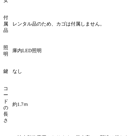
安
付
属
レンタル品のため、カゴは付属しません。
品
照
庫内LED照明
明
鍵
なし
コ
ー
ド
約1.7ｍ
の
長
さ