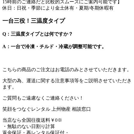
15時前のご連絡だと比較的スムーズにご案内可能です】
休日：日祝・季節により金土休有・夏期/冬期休暇有
一台三役！三温度タイプ
Q：三温度タイプとは何ですか？
A：一台で冷凍・チルド・冷蔵が調整可能です。
こちらの商品の
ご注文はお電話のみ
とさせていただきます。
大型の為、運送に関する注意事項等をご説明させていただき
ます。
ご質問もご遠慮なくご連絡ください！
笑顔をつなぐレンタル
上州物産 相談窓口
当店なら
全国往復送料￥0
※
・無駄のない日割り計算
返金保証・再レンタル保証付・