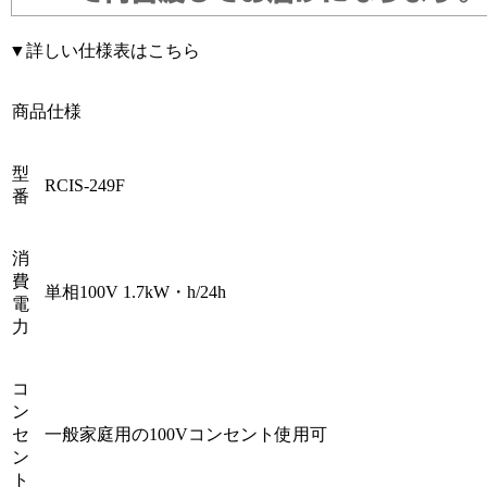
▼詳しい仕様表はこちら
商品仕様
型
RCIS-249F
番
消
費
単相100V 1.7kW・h/24h
電
力
コ
ン
セ
一般家庭用の100Vコンセント使用可
ン
ト