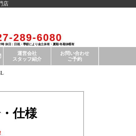
門店
27-289-6080
17時 休日：日祝・季節により金土休有・夏期/冬期休暇有
運営会社
お問い合わせ
問
スタッフ紹介
ご予約
L
介・仕様
！