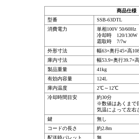
商品仕様
型番
SSB-63DTL
消費電力
単相100V 50/60Hz
冷却時 120/130W
霜取時 7/7w
外形寸法
幅63×奥行45×高108
庫内寸法
幅53.9×奥行39.7×高
製品重量
41kg
有効内容量
124L
庫内温度
2℃～12℃
冷却時間目安
約30分
※数値はあくまで
気温によって左右
鍵
無し
コードの長さ
約2.8m
配送時パレット
無