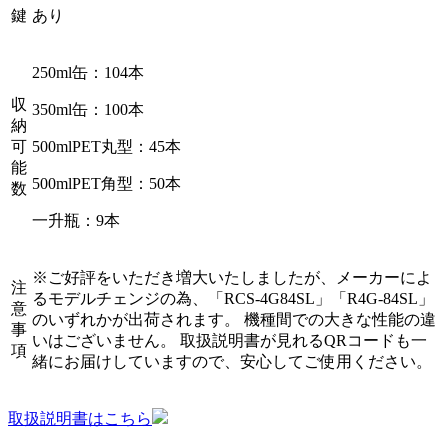
鍵
あり
250ml缶：104本
収
350ml缶：100本
納
可
500mlPET丸型：45本
能
500mlPET角型：50本
数
一升瓶：9本
※ご好評をいただき増大いたしましたが、メーカーによ
注
るモデルチェンジの為、「RCS-4G84SL」「R4G-84SL」
意
のいずれかが出荷されます。 機種間での大きな性能の違
事
いはございません。 取扱説明書が見れるQRコードも一
項
緒にお届けしていますので、安心してご使用ください。
取扱説明書はこちら