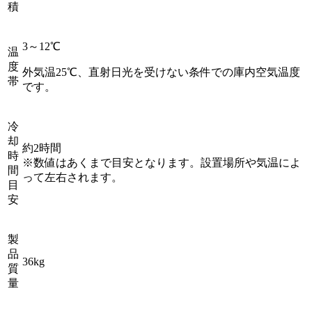
積
3～12℃
温
度
外気温25℃、直射日光を受けない条件での庫内空気温度
帯
です。
冷
却
約2時間
時
※数値はあくまで目安となります。設置場所や気温によ
間
って左右されます。
目
安
製
品
36kg
質
量