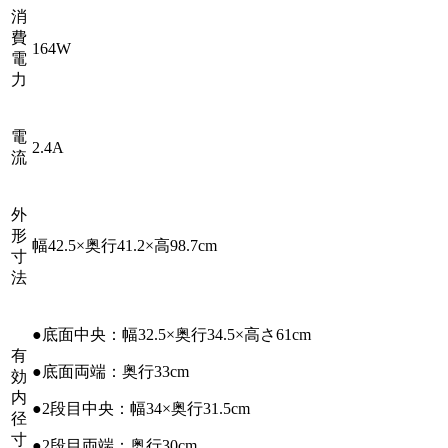
消
費
164W
電
力
電
2.4A
流
外
形
幅42.5×奥行41.2×高98.7cm
寸
法
●底面中央：幅32.5×奥行34.5×高さ61cm
有
●底面両端：奥行33cm
効
内
●2段目中央：幅34×奥行31.5cm
径
寸
●2段目両端：奥行30cm