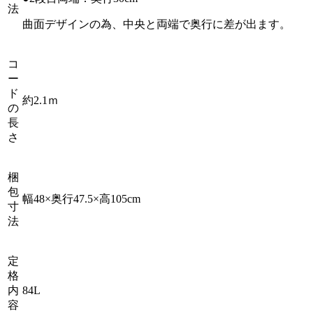
法
曲面デザインの為、中央と両端で奥行に差が出ます。
コ
ー
ド
約2.1ｍ
の
長
さ
梱
包
幅48×奥行47.5×高105cm
寸
法
定
格
内
84L
容