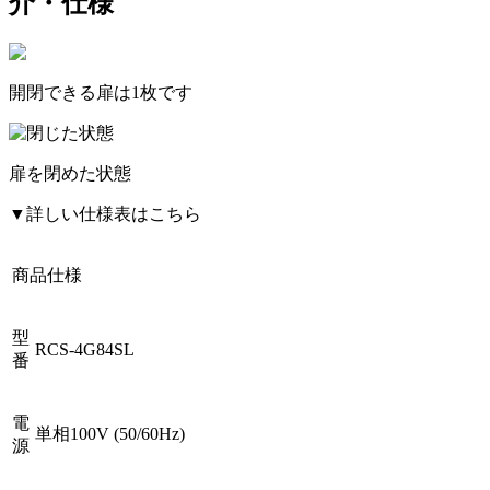
介・仕様
開閉できる扉は
1枚
です
扉を閉めた状態
▼詳しい仕様表はこちら
商品仕様
型
RCS-4G84SL
番
電
単相100V (50/60Hz)
源